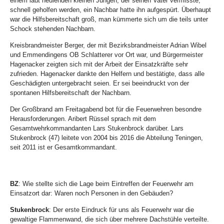
einem laut heulenden kleinen Jungen, der seinen Vater vermisste,
schnell geholfen werden, ein Nachbar hatte ihn aufgespürt. Überhaupt
war die Hilfsbereitschaft groß, man kümmerte sich um die teils unter
Schock stehenden Nachbarn.
Kreisbrandmeister Berger, der mit Bezirksbrandmeister Adrian Wibel
und Emmendingens OB Schlatterer vor Ort war, und Bürgermeister
Hagenacker zeigten sich mit der Arbeit der Einsatzkräfte sehr
zufrieden. Hagenacker dankte den Helfern und bestätigte, dass alle
Geschädigten untergebracht seien. Er sei beeindruckt von der
spontanen Hilfsbereitschaft der Nachbarn.
Der Großbrand am Freitagabend bot für die Feuerwehren besondre
Herausforderungen. Aribert Rüssel sprach mit dem
Gesamtwehrkommandanten Lars Stukenbrock darüber. Lars
Stukenbrock (47) leitete von 2004 bis 2016 die Abteilung Teningen,
seit 2011 ist er Gesamtkommandant.
BZ
: Wie stellte sich die Lage beim Eintreffen der Feuerwehr am
Einsatzort dar: Waren noch Personen in den Gebäuden?
Stukenbrock
: Der erste Eindruck für uns als Feuerwehr war die
gewaltige Flammenwand, die sich über mehrere Dachstühle verteilte.