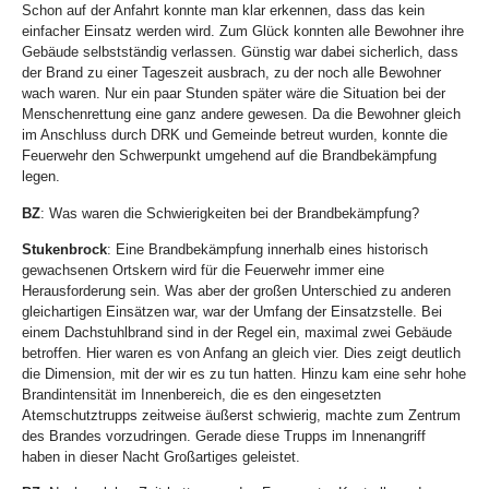
Schon auf der Anfahrt konnte man klar erkennen, dass das kein
einfacher Einsatz werden wird. Zum Glück konnten alle Bewohner ihre
Gebäude selbstständig verlassen. Günstig war dabei sicherlich, dass
der Brand zu einer Tageszeit ausbrach, zu der noch alle Bewohner
wach waren. Nur ein paar Stunden später wäre die Situation bei der
Menschenrettung eine ganz andere gewesen. Da die Bewohner gleich
im Anschluss durch DRK und Gemeinde betreut wurden, konnte die
Feuerwehr den Schwerpunkt umgehend auf die Brandbekämpfung
legen.
BZ
: Was waren die Schwierigkeiten bei der Brandbekämpfung?
Stukenbrock
: Eine Brandbekämpfung innerhalb eines historisch
gewachsenen Ortskern wird für die Feuerwehr immer eine
Herausforderung sein. Was aber der großen Unterschied zu anderen
gleichartigen Einsätzen war, war der Umfang der Einsatzstelle. Bei
einem Dachstuhlbrand sind in der Regel ein, maximal zwei Gebäude
betroffen. Hier waren es von Anfang an gleich vier. Dies zeigt deutlich
die Dimension, mit der wir es zu tun hatten. Hinzu kam eine sehr hohe
Brandintensität im Innenbereich, die es den eingesetzten
Atemschutztrupps zeitweise äußerst schwierig, machte zum Zentrum
des Brandes vorzudringen. Gerade diese Trupps im Innenangriff
haben in dieser Nacht Großartiges geleistet.