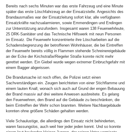
Bereits nach sechs Minuten war das erste Fahrzeug und eine Minute
später das erste Löschfahrzeug an der Einsatzstelle. Angesichts des
Brandausmaßes war der Einsatzleitung sofort klar, alle verfügbaren
Einsatzkräfte nachzualarmieren, sowie Emmendingen und Endingen
zur Unterstützung anzufordern. Insgesamt waren 138 Feuerwehrleute,
25 DRK-Sanitäter und das Technische Hilfswerk mit neun Personen
im Einsatz. Die Feuerwehr konzentrierte ihre Löscharbeiten auf die
Schadensbegrenzung der betroffenen Wohnhäuser, die bei Eintreffen
der Feuerwehr bereits völlig in Flammen stehende Schreinereigebäude
an der Ecke der Kirchstraße/Riegeler Straße konnte nicht mehr
gerettet werden. Ein Giebel wurde wegen extremer Einbruchgefahr mit
einem Bagger abgerissen.
Die Brandursache ist noch offen, die Polizei setzt einen
Sachverständigen ein. Zeugen berichteten von einer Stichflamme und
einem lauten Knall, wonach sich auch auf Grund der engen Bebauung
der Brand massiv auf drei weitere Anwesen ausbreitete. Es gelang
den Feuerwehren, den Brand auf die Gebäude zu beschränken, die
beim Eintreffen der Wehr schon brannten. Weitere Nachbargebäude
konnten ohne größere Schäden gehalten werden.
Viele Schaulustige, die allerdings den Einsatz nicht behinderten,
waren fassungslos, auch weil hier jeder jeden kennt. Und so konnte