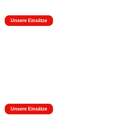
rausgehen
Unsere Einsätze
Wir sind da,
wenn andere Hilfe
benötigen
Unsere Einsätze