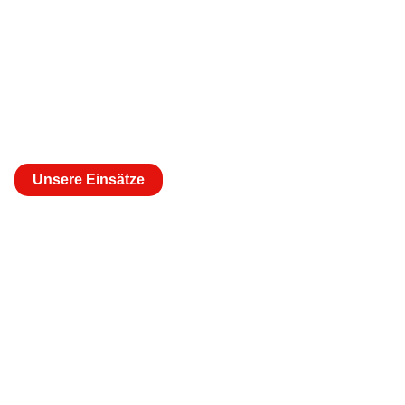
Immer im Einsatz für
euch
Unsere Einsätze
Immer im einsatz für
euch