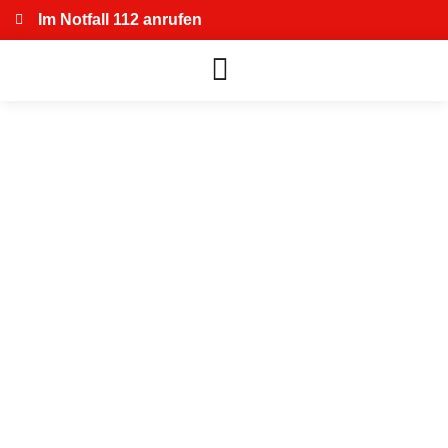
Im Notfall 112 anrufen
Wir gehen rein,
wenn andere