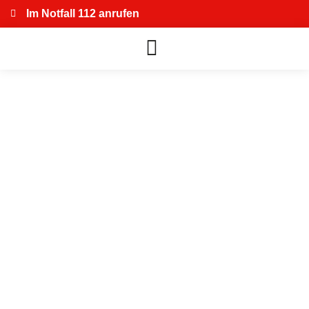
Im Notfall 112 anrufen
Abteilung Heimbach