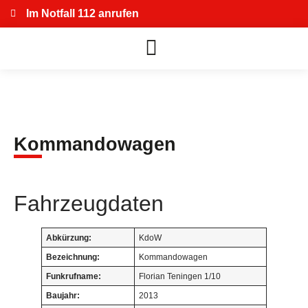
Im Notfall 112 anrufen
Kommandowagen
Fahrzeugdaten
Abkürzung:
KdoW
Bezeichnung:
Kommandowagen
Funkrufname:
Florian Teningen 1/10
Baujahr:
2013