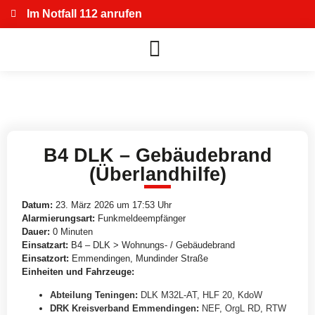
Im Notfall 112 anrufen
B4 DLK – Gebäudebrand
(Überlandhilfe)
Datum:
23. März 2026 um 17:53 Uhr
Alarmierungsart:
Funkmeldeempfänger
Dauer:
0 Minuten
Einsatzart:
B4 – DLK > Wohnungs- / Gebäudebrand
Einsatzort:
Emmendingen, Mundinder Straße
Einheiten und Fahrzeuge:
Abteilung Teningen
:
DLK M32L-AT
,
HLF 20
,
KdoW
DRK Kreisverband Emmendingen
:
NEF
,
OrgL RD
,
RTW