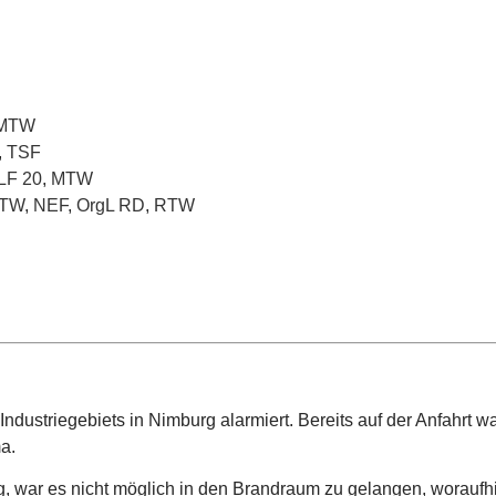
MTW
,
TSF
LF 20
,
MTW
TW
,
NEF
,
OrgL RD
,
RTW
ndustriegebiets in Nimburg alarmiert. Bereits auf der Anfahrt w
a.
 war es nicht möglich in den Brandraum zu gelangen, woraufhin