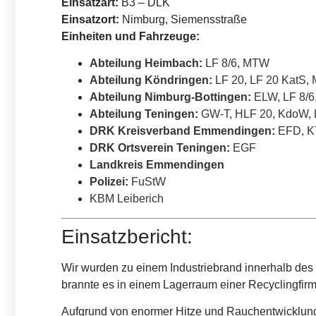
Einsatzart:
B3 – DLK
Einsatzort:
Nimburg, Siemensstraße
Einheiten und Fahrzeuge:
Abteilung Heimbach
:
LF 8/6
,
MTW
Abteilung Köndringen
:
LF 20
,
LF 20 KatS
,
Abteilung Nimburg-Bottingen
:
ELW
,
LF 8/6
Abteilung Teningen
:
GW-T
,
HLF 20
,
KdoW
,
DRK Kreisverband Emmendingen
:
EFD
,
K
DRK Ortsverein Teningen
:
EGF
Landkreis Emmendingen
Polizei
:
FuStW
KBM Leiberich
Einsatzbericht:
Wir
wurden zu einem Industriebrand innerhalb des I
brannte es in einem Lagerraum einer Recyclingfirm
Aufgrund von enormer Hitze und Rauchentwicklung,