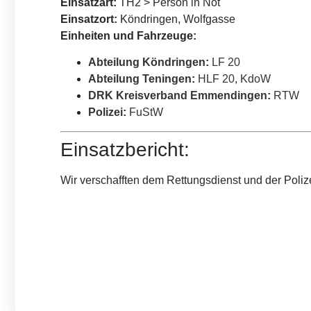
Einsatzart:
TH2 > Person in Not
Einsatzort:
Köndringen, Wolfgasse
Einheiten und Fahrzeuge:
Abteilung Köndringen
:
LF 20
Abteilung Teningen
:
HLF 20
,
KdoW
DRK Kreisverband Emmendingen
:
RTW
Polizei
:
FuStW
Einsatzbericht:
Wir verschafften dem Rettungsdienst und der Poli