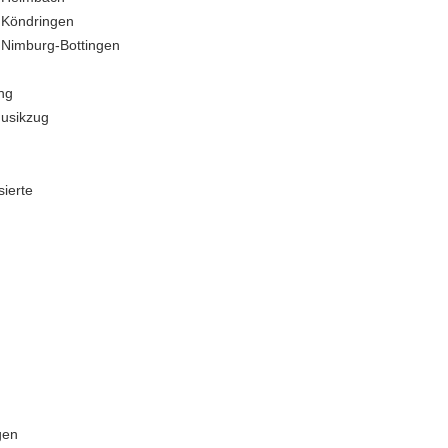
 Köndringen
 Nimburg-Bottingen
ng
usikzug
sierte
gen