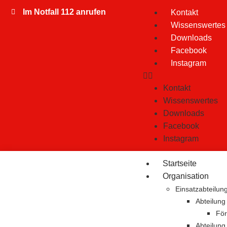
Im Notfall 112 anrufen
Kontakt
Wissenswertes
Downloads
Facebook
Instagram
Kontakt
Wissenswertes
Downloads
Facebook
Instagram
Startseite
Organisation
Einsatzabteilun
Abteilung
För
Abteilun