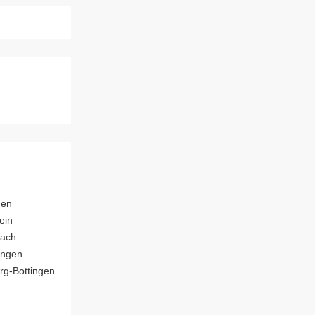
gen
ein
bach
ingen
rg-Bottingen