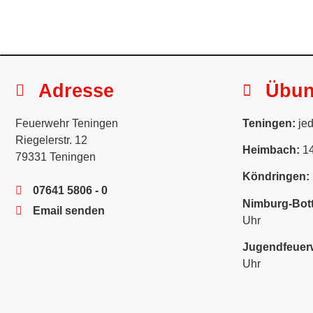
Adresse
Übu
Feuerwehr Teningen
Teningen:
jed
Riegelerstr. 12
Heimbach:
14
79331 Teningen
Köndringen:
07641 5806 - 0
Nimburg-Bott
Email senden
Uhr
Jugendfeuer
Uhr