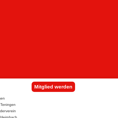
Mitglied werden
gen
 Teningen
derverein
g Heimbach