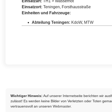
Einsatzart:
TH1 > Wassernot
Einsatzort:
Teningen, Forsthausstraße
Einheiten und Fahrzeuge:
Abteilung Teningen
:
KdoW
,
MTW
Wichtiger Hinweis:
Auf unserer Internetseite berichten wir au
zulässt! Es werden keine Bilder von Verletzten oder Toten gemach
vertrauensvoll an unseren
Webmaster
.