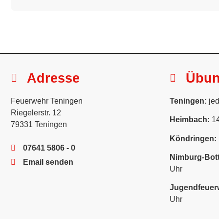
Adresse
Übu
Feuerwehr Teningen
Teningen:
jed
Riegelerstr. 12
Heimbach:
14
79331 Teningen
Köndringen:
07641 5806 - 0
Nimburg-Bott
Email senden
Uhr
Jugendfeuer
Uhr