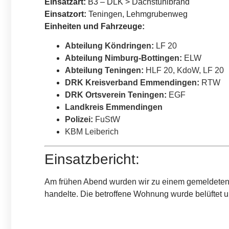
Einsatzart:
B3 – DLK > Dachstuhlbrand
Einsatzort:
Teningen, Lehmgrubenweg
Einheiten und Fahrzeuge:
Abteilung Köndringen
:
LF 20
Abteilung Nimburg-Bottingen
:
ELW
Abteilung Teningen
:
HLF 20
,
KdoW
,
LF 20
DRK Kreisverband Emmendingen
:
RTW
DRK Ortsverein Teningen
:
EGF
Landkreis Emmendingen
Polizei
:
FuStW
KBM Leiberich
Einsatzbericht:
Am frühen Abend wurden wir zu einem gemeldeten D
handelte. Die betroffene Wohnung wurde belüftet u