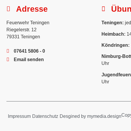
Adresse
Übu
Feuerwehr Teningen
Teningen:
jed
Riegelerstr. 12
Heimbach:
14
79331 Teningen
Köndringen:
07641 5806 - 0
Nimburg-Bott
Email senden
Uhr
Jugendfeuer
Uhr
Copy
Impressum
Datenschutz
Desgined by mymedia.design