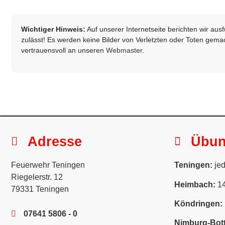
Wichtiger Hinweis:
Auf unserer Internetseite berichten wir au
zulässt! Es werden keine Bilder von Verletzten oder Toten gemach
vertrauensvoll an unseren
Webmaster
.
Adresse
Übu
Feuerwehr Teningen
Teningen:
jed
Riegelerstr. 12
Heimbach:
14
79331 Teningen
Köndringen:
07641 5806 - 0
Nimburg-Bott