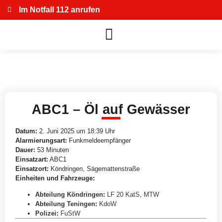
Im Notfall 112 anrufen
ABC1 – Öl auf Gewässer
Datum:
2. Juni 2025 um 18:39 Uhr
Alarmierungsart:
Funkmeldeempfänger
Dauer:
53 Minuten
Einsatzart:
ABC1
Einsatzort:
Köndringen, Sägemattenstraße
Einheiten und Fahrzeuge:
Abteilung Köndringen
:
LF 20 KatS
,
MTW
Abteilung Teningen
:
KdoW
Polizei
:
FuStW