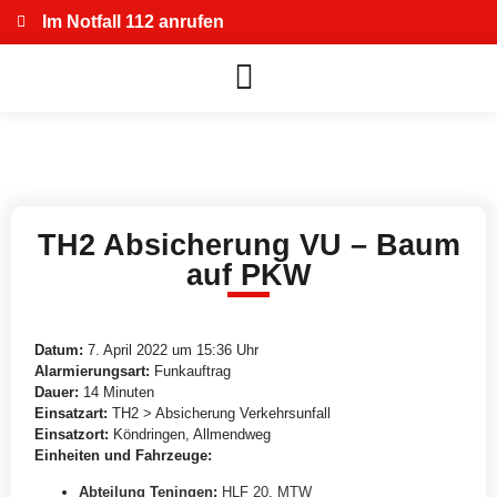
Im Notfall 112 anrufen
TH2 Absicherung VU – Baum
auf PKW
Datum:
7. April 2022 um 15:36 Uhr
Alarmierungsart:
Funkauftrag
Dauer:
14 Minuten
Einsatzart:
TH2 > Absicherung Verkehrsunfall
Einsatzort:
Köndringen, Allmendweg
Einheiten und Fahrzeuge:
Abteilung Teningen
:
HLF 20
,
MTW