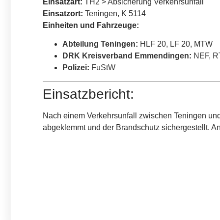
Einsatzart:
TH2 > Absicherung Verkehrsunfall
Einsatzort:
Teningen, K 5114
Einheiten und Fahrzeuge:
Abteilung Teningen
:
HLF 20
,
LF 20
,
MTW
DRK Kreisverband Emmendingen
:
NEF
,
R
Polizei
:
FuStW
Einsatzbericht:
Nach einem Verkehrsunfall zwischen Teningen und R
abgeklemmt und der Brandschutz sichergestellt. A