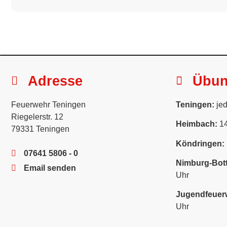
Adresse
Übu
Feuerwehr Teningen
Teningen:
jed
Riegelerstr. 12
Heimbach:
14
79331 Teningen
Köndringen:
07641 5806 - 0
Nimburg-Bott
Email senden
Uhr
Jugendfeuer
Uhr