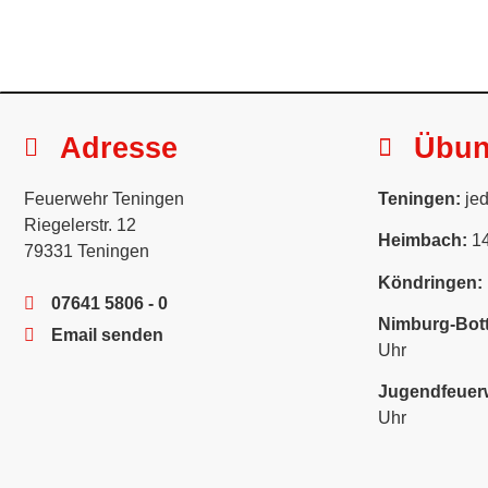
Adresse
Übu
Feuerwehr Teningen
Teningen:
jed
Riegelerstr. 12
Heimbach:
14
79331 Teningen
Köndringen:
07641 5806 - 0
Nimburg-Bott
Email senden
Uhr
Jugendfeuer
Uhr