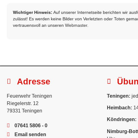
Wichtiger Hinweis:
Auf unserer Internetseite berichten wir au
zulässt! Es werden keine Bilder von Verletzten oder Toten gemach
vertrauensvoll an unseren
Webmaster
.
Adresse
Übu
Feuerwehr Teningen
Teningen:
jed
Riegelerstr. 12
Heimbach:
14
79331 Teningen
Köndringen:
07641 5806 - 0
Nimburg-Bott
Email senden