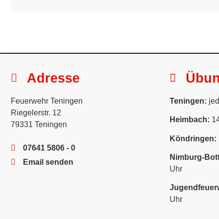
Adresse
Übu
Feuerwehr Teningen
Teningen:
jed
Riegelerstr. 12
Heimbach:
14
79331 Teningen
Köndringen:
07641 5806 - 0
Nimburg-Bott
Email senden
Uhr
Jugendfeuer
Uhr