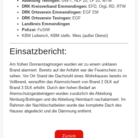
Abteilung Teningen
:
GW-T
,
HLF 20
,
LF 20
,
MTW
DRK Kreisverband Emmendingen
:
EFD
,
OrgL RD
,
RTW
DRK Ortsverein Emmendingen
:
EGF EM
DRK Ortsverein Teningen
:
EGF
Landkreis Emmendingen
Polizei
:
FuStW
KBM Leiberich
, KBM stellv. Weis (außer Dienst)
Einsatzbericht:
Am frühen Donnerstagmorgen wurden wir zu einem unklaren
Brand alarmiert. Bereits auf der Anfahrt war der Feuerschein zu
sehen. Vor Ort Stand der Dachstuhl eines Wohnhauses bereits im
Vollbrand, woraufhin das Alarmstichwort von Brand 2 DLK auf
Brand 3 DLK erhöht. Durch den hohen Bedarf an
Atemschutzgeräteträgern wurden zusätzlich die Abteilung
Nimburg-Bottingen und die Abteilung Heimbach nachalarmiert. Im
Rahmen der Nachlöscharbeiten wurde das komplette Dach des
Hauses abgedeckt und die Dämmung entfernt.
Zurück