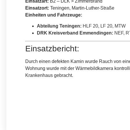
Einsatzart:
B2 – DLK > Zimmerbrand
Einsatzort:
Teningen, Martin-Luther-Straße
Einheiten und Fahrzeuge:
Abteilung Teningen
:
HLF 20
,
LF 20
,
MTW
DRK Kreisverband Emmendingen
:
NEF
,
R
Einsatzbericht:
Durch einen defekten Kamin wurde Rauch von eine
Wohnung wurde mit der Wärmebildkamera kontrollie
Krankenhaus gebracht.