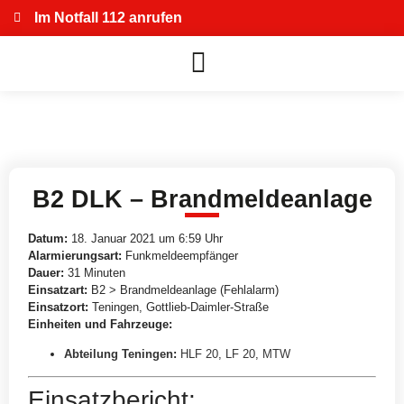
Im Notfall 112 anrufen
B2 DLK – Brandmeldeanlage
Datum:
18. Januar 2021 um 6:59 Uhr
Alarmierungsart:
Funkmeldeempfänger
Dauer:
31 Minuten
Einsatzart:
B2 > Brandmeldeanlage (Fehlalarm)
Einsatzort:
Teningen, Gottlieb-Daimler-Straße
Einheiten und Fahrzeuge:
Abteilung Teningen
:
HLF 20
,
LF 20
,
MTW
Einsatzbericht: