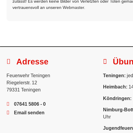
zulässt! Es werden keine Bilder von Verletzten oder Toten gemach
vertrauensvoll an unseren
Webmaster
.
Adresse
Übu
Feuerwehr Teningen
Teningen:
jed
Riegelerstr. 12
Heimbach:
14
79331 Teningen
Köndringen:
07641 5806 - 0
Nimburg-Bott
Email senden
Uhr
Jugendfeuer