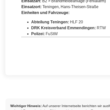
Einsatzart:
B2 > Brandmeldeanlage (Fehlalarm)
Einsatzort:
Teningen, Hans-Theisen-Straße
Einheiten und Fahrzeuge:
Abteilung Teningen
:
HLF 20
DRK Kreisverband Emmendingen
:
RTW
Polizei
:
FuStW
Wichtiger Hinweis:
Auf unserer Internetseite berichten wir au