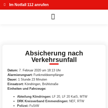
Im Notfall 112 anrufen
Absicherung nach
Verkehrsunfall
Datum:
7. Februar 2020 um 18:13 Uhr
Alarmierungsart:
Funkmeldeempfänger
Dauer:
1 Stunde 23 Minuten
Einsatzort:
Köndringen, Brühlstraße
Einheiten und Fahrzeuge:
Abteilung Köndringen
:
LF 20
,
LF 20 KatS
,
MTW
DRK Kreisverband Emmendingen
:
NEF
,
RTW
Polizei
:
FuStW