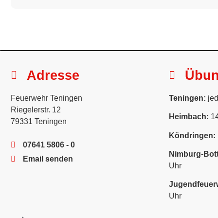
Adresse
Übu
Feuerwehr Teningen
Teningen:
jed
Riegelerstr. 12
Heimbach:
14
79331 Teningen
Köndringen:
07641 5806 - 0
Nimburg-Bott
Email senden
Uhr
Jugendfeuer
Uhr