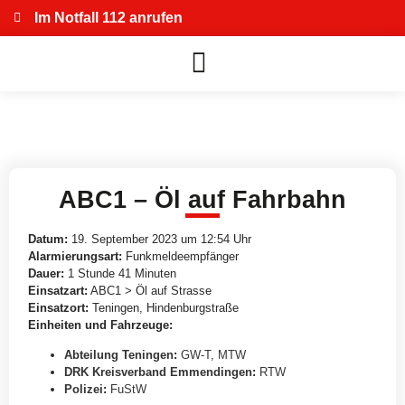
Im Notfall 112 anrufen
ABC1 – Öl auf Fahrbahn
Datum:
19. September 2023 um 12:54 Uhr
Alarmierungsart:
Funkmeldeempfänger
Dauer:
1 Stunde 41 Minuten
Einsatzart:
ABC1 > Öl auf Strasse
Einsatzort:
Teningen, Hindenburgstraße
Einheiten und Fahrzeuge:
Abteilung Teningen
:
GW-T
,
MTW
DRK Kreisverband Emmendingen
:
RTW
Polizei
:
FuStW